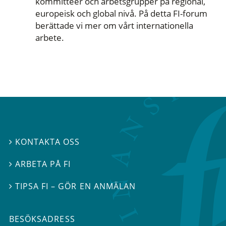
kommittéer och arbetsgrupper på regional,
europeisk och global nivå. På detta FI-forum
berättade vi mer om vårt internationella
arbete.
KONTAKTA OSS

ARBETA PÅ FI

TIPSA FI – GÖR EN ANMÄLAN

BESÖKSADRESS