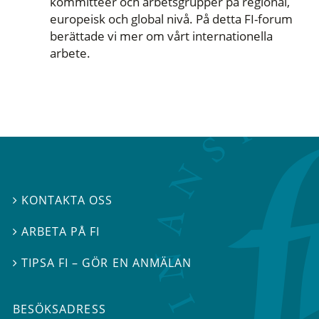
kommittéer och arbetsgrupper på regional,
europeisk och global nivå. På detta FI-forum
berättade vi mer om vårt internationella
arbete.
KONTAKTA OSS

ARBETA PÅ FI

TIPSA FI – GÖR EN ANMÄLAN

BESÖKSADRESS