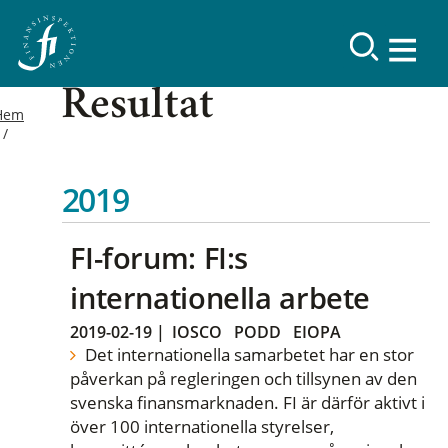
Resultat
Hem
2019
FI-forum: FI:s
internationella arbete
2019-02-19
|
IOSCO
PODD
EIOPA
Det internationella samarbetet har en stor
påverkan på regleringen och tillsynen av den
svenska finansmarknaden. FI är därför aktivt i
över 100 internationella styrelser,