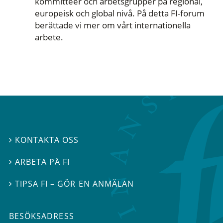
kommittéer och arbetsgrupper på regional,
europeisk och global nivå. På detta FI-forum
berättade vi mer om vårt internationella
arbete.
KONTAKTA OSS

ARBETA PÅ FI

TIPSA FI – GÖR EN ANMÄLAN

BESÖKSADRESS