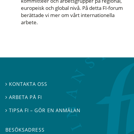
kommittéer och arbetsgrupper på regional,
europeisk och global nivå. På detta FI-forum
berättade vi mer om vårt internationella
arbete.
KONTAKTA OSS

ARBETA PÅ FI

TIPSA FI – GÖR EN ANMÄLAN

BESÖKSADRESS