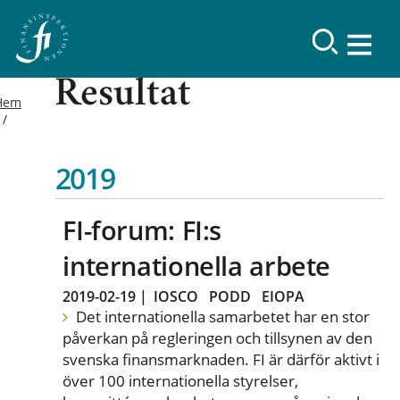
Resultat
Hem
2019
FI-forum: FI:s
internationella arbete
2019-02-19
|
IOSCO
PODD
EIOPA
Det internationella samarbetet har en stor
påverkan på regleringen och tillsynen av den
svenska finansmarknaden. FI är därför aktivt i
över 100 internationella styrelser,