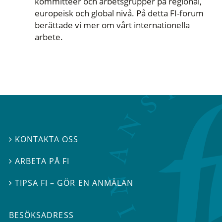
kommittéer och arbetsgrupper på regional,
europeisk och global nivå. På detta FI-forum
berättade vi mer om vårt internationella
arbete.
KONTAKTA OSS

ARBETA PÅ FI

TIPSA FI – GÖR EN ANMÄLAN

BESÖKSADRESS