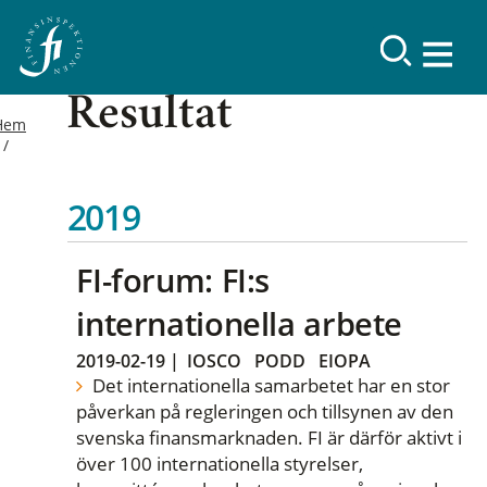
Resultat
Hem
2019
FI-forum: FI:s
internationella arbete
2019-02-19
|
IOSCO
PODD
EIOPA
Det internationella samarbetet har en stor
påverkan på regleringen och tillsynen av den
svenska finansmarknaden. FI är därför aktivt i
över 100 internationella styrelser,