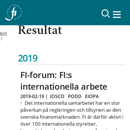
Resultat
Hem
2019
FI-forum: FI:s
internationella arbete
2019-02-19
|
IOSCO
PODD
EIOPA
Det internationella samarbetet har en stor
påverkan på regleringen och tillsynen av den
svenska finansmarknaden. FI är därför aktivt i
över 100 internationella styrelser,