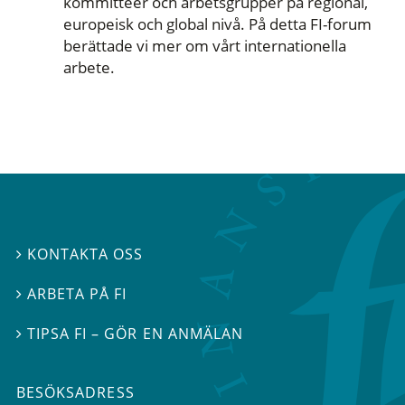
kommittéer och arbetsgrupper på regional,
europeisk och global nivå. På detta FI-forum
berättade vi mer om vårt internationella
arbete.
KONTAKTA OSS

ARBETA PÅ FI

TIPSA FI – GÖR EN ANMÄLAN

BESÖKSADRESS