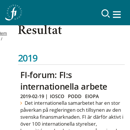
Resultat
Hem
2019
FI-forum: FI:s
internationella arbete
2019-02-19
|
IOSCO
PODD
EIOPA
Det internationella samarbetet har en stor
påverkan på regleringen och tillsynen av den
svenska finansmarknaden. FI är därför aktivt i
över 100 internationella styrelser,