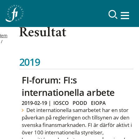
Resultat
Hem
2019
FI-forum: FI:s
internationella arbete
2019-02-19
|
IOSCO
PODD
EIOPA
Det internationella samarbetet har en stor
påverkan på regleringen och tillsynen av den
svenska finansmarknaden. FI är därför aktivt i
över 100 internationella styrelser,