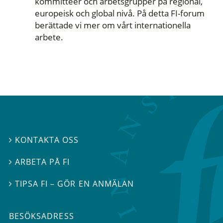
kommittéer och arbetsgrupper på regional,
europeisk och global nivå. På detta FI-forum
berättade vi mer om vårt internationella
arbete.
KONTAKTA OSS

ARBETA PÅ FI

TIPSA FI – GÖR EN ANMÄLAN

BESÖKSADRESS