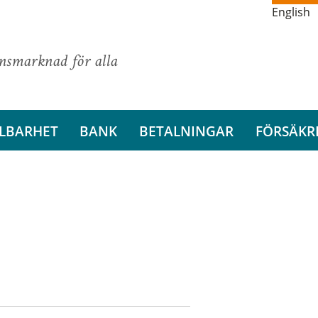
English
ansmarknad för alla
LBARHET
BANK
BETALNINGAR
FÖRSÄKR