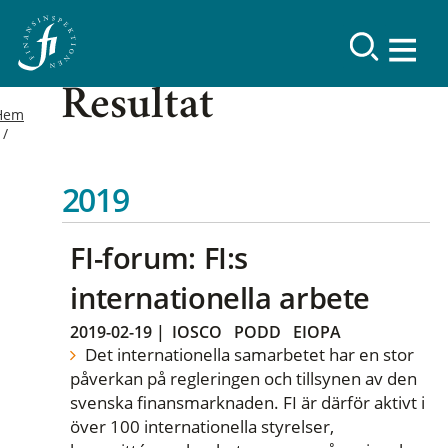
Resultat
Hem
2019
FI-forum: FI:s
internationella arbete
2019-02-19
|
IOSCO
PODD
EIOPA
Det internationella samarbetet har en stor
påverkan på regleringen och tillsynen av den
svenska finansmarknaden. FI är därför aktivt i
över 100 internationella styrelser,