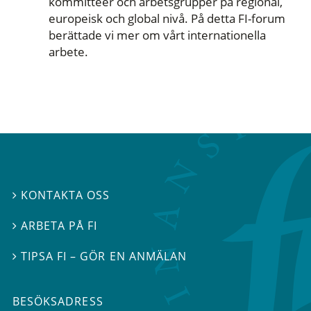
kommittéer och arbetsgrupper på regional,
europeisk och global nivå. På detta FI-forum
berättade vi mer om vårt internationella
arbete.
KONTAKTA OSS

ARBETA PÅ FI

TIPSA FI – GÖR EN ANMÄLAN

BESÖKSADRESS