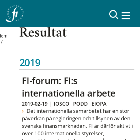
Resultat
Hem
2019
FI-forum: FI:s
internationella arbete
2019-02-19
|
IOSCO
PODD
EIOPA
Det internationella samarbetet har en stor
påverkan på regleringen och tillsynen av den
svenska finansmarknaden. FI är därför aktivt i
över 100 internationella styrelser,