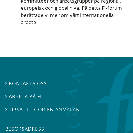
kommittéer och arbetsgrupper på regional,
europeisk och global nivå. På detta FI-forum
berättade vi mer om vårt internationella
arbete.
KONTAKTA OSS

ARBETA PÅ FI

TIPSA FI – GÖR EN ANMÄLAN

BESÖKSADRESS