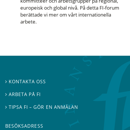
kommittéer och arbetsgrupper på regional,
europeisk och global nivå. På detta FI-forum
berättade vi mer om vårt internationella
arbete.
KONTAKTA OSS

ARBETA PÅ FI

TIPSA FI – GÖR EN ANMÄLAN

BESÖKSADRESS