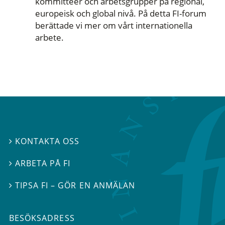
kommittéer och arbetsgrupper på regional,
europeisk och global nivå. På detta FI-forum
berättade vi mer om vårt internationella
arbete.
KONTAKTA OSS

ARBETA PÅ FI

TIPSA FI – GÖR EN ANMÄLAN

BESÖKSADRESS