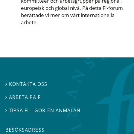
kommittéer och arbetsgrupper på regional,
europeisk och global nivå. På detta FI-forum
berättade vi mer om vårt internationella
arbete.
KONTAKTA OSS

ARBETA PÅ FI

TIPSA FI – GÖR EN ANMÄLAN

BESÖKSADRESS