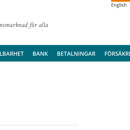
English
ansmarknad för alla
LBARHET
BANK
BETALNINGAR
FÖRSÄKR