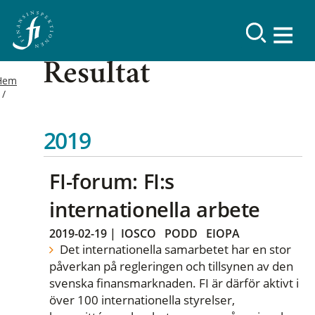
Resultat
Hem
2019
FI-forum: FI:s
internationella arbete
2019-02-19
|
IOSCO
PODD
EIOPA
Det internationella samarbetet har en stor
påverkan på regleringen och tillsynen av den
svenska finansmarknaden. FI är därför aktivt i
över 100 internationella styrelser,