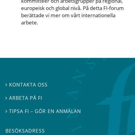
kommittéer och arbetsgrupper på regional,
europeisk och global nivå. På detta FI-forum
berättade vi mer om vårt internationella
arbete.
KONTAKTA OSS

ARBETA PÅ FI

TIPSA FI – GÖR EN ANMÄLAN

BESÖKSADRESS