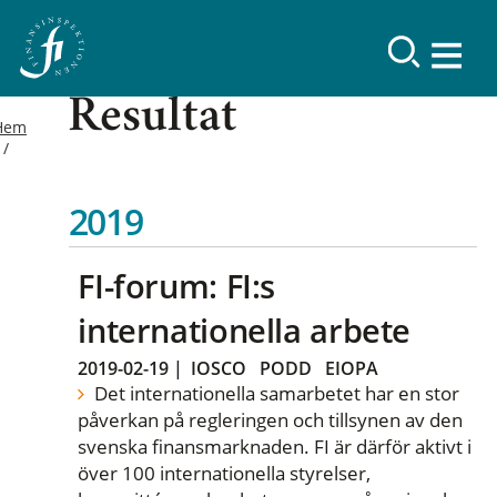
Resultat
Hem
2019
FI-forum: FI:s
internationella arbete
2019-02-19
|
IOSCO
PODD
EIOPA
Det internationella samarbetet har en stor
påverkan på regleringen och tillsynen av den
svenska finansmarknaden. FI är därför aktivt i
över 100 internationella styrelser,