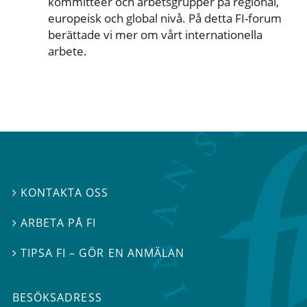
kommittéer och arbetsgrupper på regional,
europeisk och global nivå. På detta FI-forum
berättade vi mer om vårt internationella
arbete.
KONTAKTA OSS

ARBETA PÅ FI

TIPSA FI – GÖR EN ANMÄLAN

BESÖKSADRESS