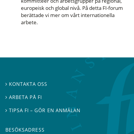
kommittéer och arbetsgrupper på regional,
europeisk och global nivå. På detta FI-forum
berättade vi mer om vårt internationella
arbete.
KONTAKTA OSS

ARBETA PÅ FI

TIPSA FI – GÖR EN ANMÄLAN

BESÖKSADRESS