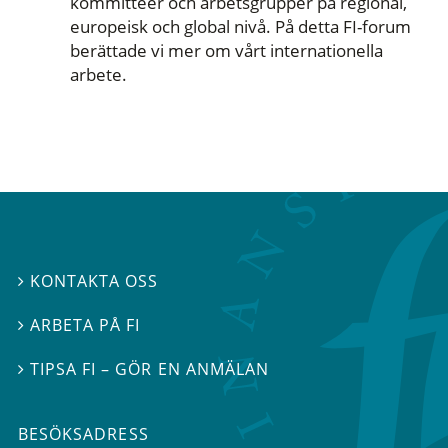
kommittéer och arbetsgrupper på regional,
europeisk och global nivå. På detta FI-forum
berättade vi mer om vårt internationella
arbete.
KONTAKTA OSS

ARBETA PÅ FI

TIPSA FI – GÖR EN ANMÄLAN

BESÖKSADRESS