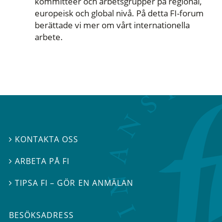
kommittéer och arbetsgrupper på regional,
europeisk och global nivå. På detta FI-forum
berättade vi mer om vårt internationella
arbete.
KONTAKTA OSS

ARBETA PÅ FI

TIPSA FI – GÖR EN ANMÄLAN

BESÖKSADRESS