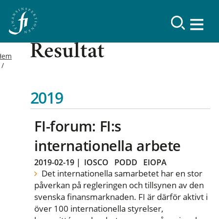
Resultat
Hem
2019
FI-forum: FI:s
internationella arbete
2019-02-19
|
IOSCO
PODD
EIOPA
Det internationella samarbetet har en stor
påverkan på regleringen och tillsynen av den
svenska finansmarknaden. FI är därför aktivt i
över 100 internationella styrelser,