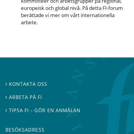
kommittéer och arbetsgrupper på regional,
europeisk och global nivå. På detta FI-forum
berättade vi mer om vårt internationella
arbete.
KONTAKTA OSS

ARBETA PÅ FI

TIPSA FI – GÖR EN ANMÄLAN

BESÖKSADRESS