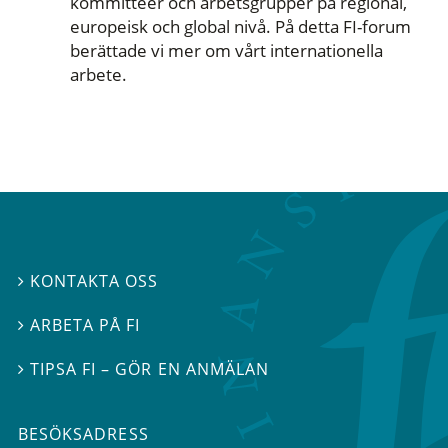
kommittéer och arbetsgrupper på regional,
europeisk och global nivå. På detta FI-forum
berättade vi mer om vårt internationella
arbete.
KONTAKTA OSS

ARBETA PÅ FI

TIPSA FI – GÖR EN ANMÄLAN

BESÖKSADRESS