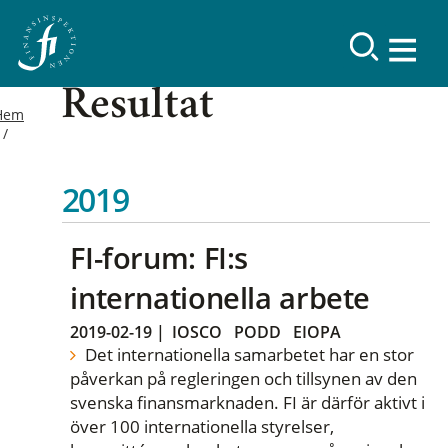
Resultat
Hem
2019
FI-forum: FI:s
internationella arbete
2019-02-19
|
IOSCO
PODD
EIOPA
Det internationella samarbetet har en stor
påverkan på regleringen och tillsynen av den
svenska finansmarknaden. FI är därför aktivt i
över 100 internationella styrelser,