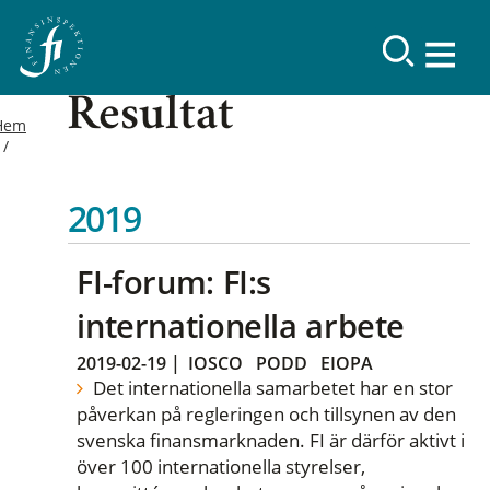
Resultat
Hem
2019
FI-forum: FI:s
internationella arbete
2019-02-19
|
IOSCO
PODD
EIOPA
Det internationella samarbetet har en stor
påverkan på regleringen och tillsynen av den
svenska finansmarknaden. FI är därför aktivt i
över 100 internationella styrelser,