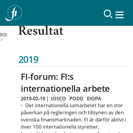
Resultat
Hem
2019
FI-forum: FI:s
internationella arbete
2019-02-19
|
IOSCO
PODD
EIOPA
Det internationella samarbetet har en stor
påverkan på regleringen och tillsynen av den
svenska finansmarknaden. FI är därför aktivt i
över 100 internationella styrelser,