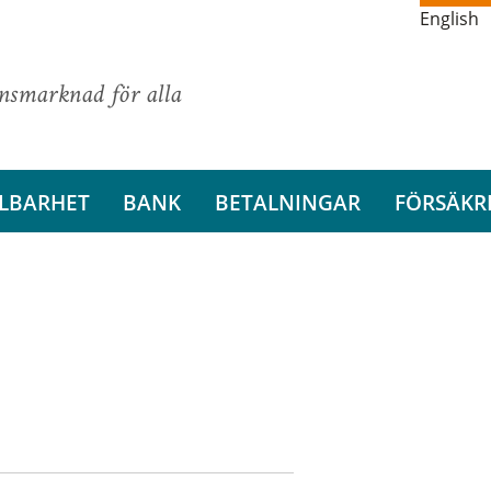
English
ansmarknad för alla
LBARHET
BANK
BETALNINGAR
FÖRSÄKR