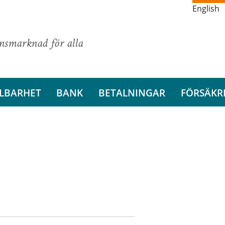
English
ansmarknad för alla
LBARHET
BANK
BETALNINGAR
FÖRSÄKR