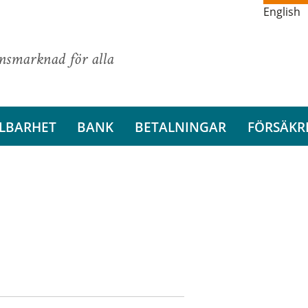
English
ansmarknad för alla
LBARHET
BANK
BETALNINGAR
FÖRSÄKR