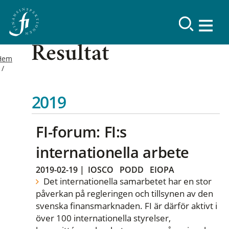
Resultat
Hem
2019
FI-forum: FI:s
internationella arbete
2019-02-19
|
IOSCO
PODD
EIOPA
Det internationella samarbetet har en stor
påverkan på regleringen och tillsynen av den
svenska finansmarknaden. FI är därför aktivt i
över 100 internationella styrelser,