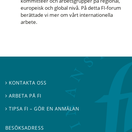
kommittéer och arbetsgrupper på regional,
europeisk och global nivå. På detta FI-forum
berättade vi mer om vårt internationella
arbete.
KONTAKTA OSS

ARBETA PÅ FI

TIPSA FI – GÖR EN ANMÄLAN

BESÖKSADRESS