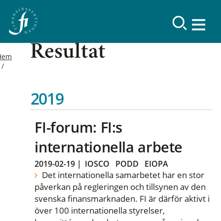
Resultat
Hem
2019
FI-forum: FI:s
internationella arbete
2019-02-19
|
IOSCO
PODD
EIOPA
Det internationella samarbetet har en stor
påverkan på regleringen och tillsynen av den
svenska finansmarknaden. FI är därför aktivt i
över 100 internationella styrelser,