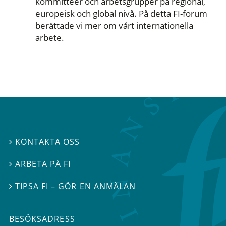
kommittéer och arbetsgrupper på regional,
europeisk och global nivå. På detta FI-forum
berättade vi mer om vårt internationella
arbete.
KONTAKTA OSS

ARBETA PÅ FI

TIPSA FI – GÖR EN ANMÄLAN

BESÖKSADRESS