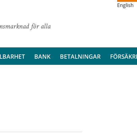
English
ansmarknad för alla
LBARHET
BANK
BETALNINGAR
FÖRSÄKR