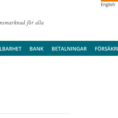
English
ansmarknad för alla
LBARHET
BANK
BETALNINGAR
FÖRSÄKR