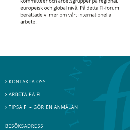
kommittéer och arbetsgrupper på regional,
europeisk och global nivå. På detta FI-forum
berättade vi mer om vårt internationella
arbete.
KONTAKTA OSS

ARBETA PÅ FI

TIPSA FI – GÖR EN ANMÄLAN

BESÖKSADRESS