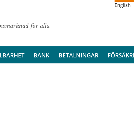
English
ansmarknad för alla
LBARHET
BANK
BETALNINGAR
FÖRSÄKR