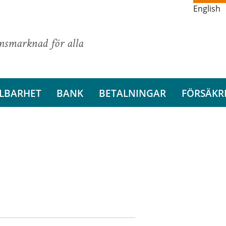
English
ansmarknad för alla
LBARHET
BANK
BETALNINGAR
FÖRSÄKR