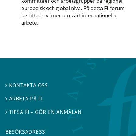
kommittéer och arbetsgrupper på regional,
europeisk och global nivå. På detta FI-forum
berättade vi mer om vårt internationella
arbete.
KONTAKTA OSS

ARBETA PÅ FI

TIPSA FI – GÖR EN ANMÄLAN

BESÖKSADRESS