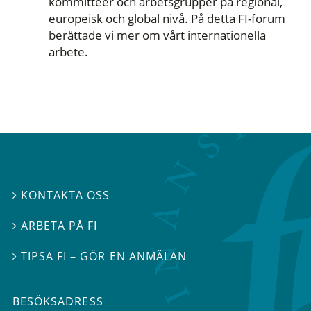
kommittéer och arbetsgrupper på regional,
europeisk och global nivå. På detta FI-forum
berättade vi mer om vårt internationella
arbete.
KONTAKTA OSS

ARBETA PÅ FI

TIPSA FI – GÖR EN ANMÄLAN

BESÖKSADRESS