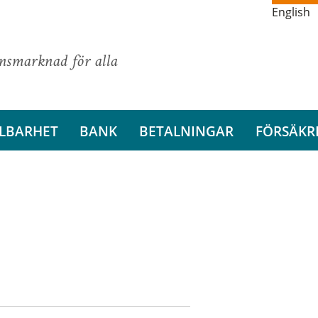
English
ansmarknad för alla
LBARHET
BANK
BETALNINGAR
FÖRSÄKR