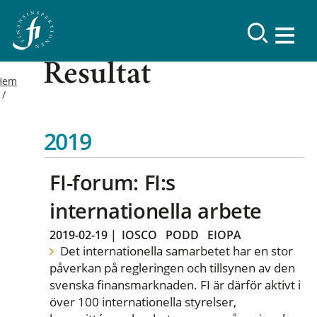
Resultat
Hem
2019
FI-forum: FI:s
internationella arbete
2019-02-19
|
IOSCO
PODD
EIOPA
Det internationella samarbetet har en stor
påverkan på regleringen och tillsynen av den
svenska finansmarknaden. FI är därför aktivt i
över 100 internationella styrelser,