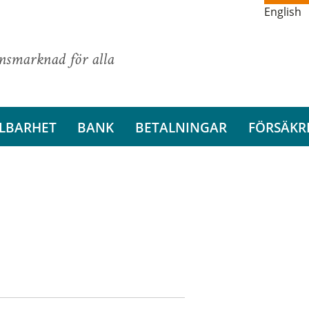
English
ansmarknad för alla
LBARHET
BANK
BETALNINGAR
FÖRSÄKR