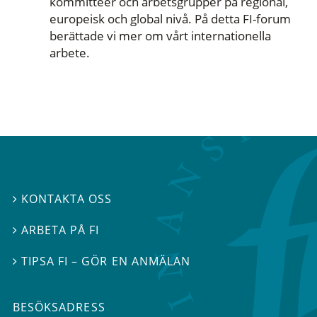
kommittéer och arbetsgrupper på regional,
europeisk och global nivå. På detta FI-forum
berättade vi mer om vårt internationella
arbete.
KONTAKTA OSS

ARBETA PÅ FI

TIPSA FI – GÖR EN ANMÄLAN

BESÖKSADRESS