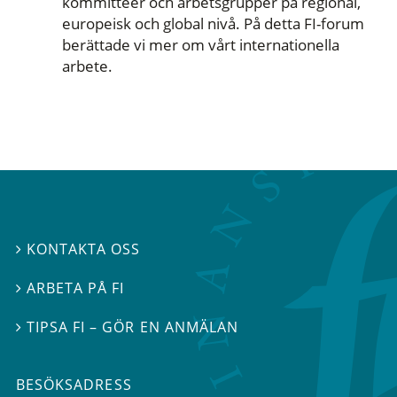
kommittéer och arbetsgrupper på regional,
europeisk och global nivå. På detta FI-forum
berättade vi mer om vårt internationella
arbete.
KONTAKTA OSS

ARBETA PÅ FI

TIPSA FI – GÖR EN ANMÄLAN

BESÖKSADRESS