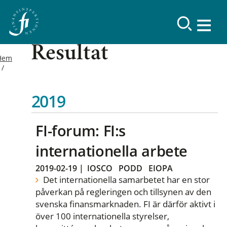
Resultat
Hem
2019
FI-forum: FI:s
internationella arbete
2019-02-19
|
IOSCO
PODD
EIOPA
Det internationella samarbetet har en stor
påverkan på regleringen och tillsynen av den
svenska finansmarknaden. FI är därför aktivt i
över 100 internationella styrelser,