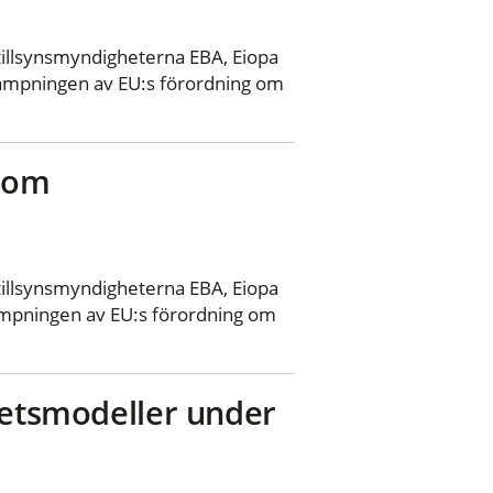
llsynsmyndigheterna EBA, Eiopa
llämpningen av EU:s förordning om
r om
llsynsmyndigheterna EBA, Eiopa
lämpningen av EU:s förordning om
hetsmodeller under