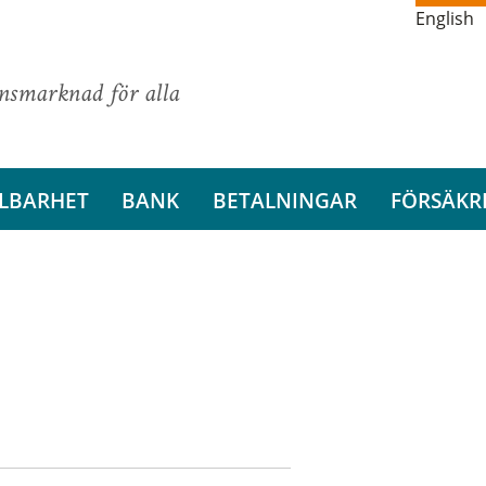
English
ansmarknad för alla
LBARHET
BANK
BETALNINGAR
FÖRSÄKR