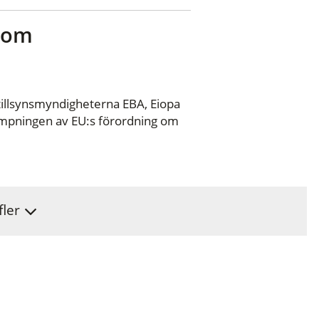
r om
llsynsmyndigheterna EBA, Eiopa
lämpningen av EU:s förordning om
fler