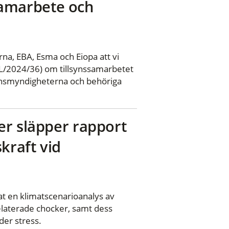
ssamarbete och
na, EBA, Esma och Eiopa att vi
L/2024/36) om tillsynssamarbetet
synsmyndigheterna och behöriga
er släpper rapport
kraft vid
t en klimatscenarioanalys av
elaterade chocker, samt dess
der stress.