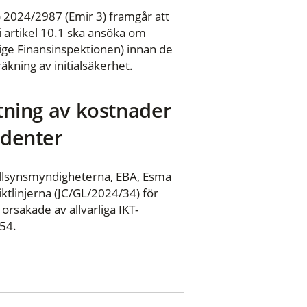
 2024/2987 (Emir 3) framgår att
i artikel 10.1 ska ansöka om
rige Finansinspektionen) innan de
äkning av initialsäkerhet.
ttning av kostnader
identer
illsynsmyndigheterna, EBA, Esma
tlinjerna (JC/GL/2024/34) för
orsakade av allvarliga IKT-
554.