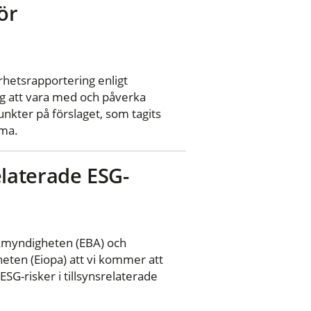
ör
arhetsrapportering enligt
g att vara med och påverka
nkter på förslaget, som tagits
sma.
srelaterade ESG-
kmyndigheten (EBA) och
eten (Eiopa) att vi kommer att
SG-risker i tillsynsrelaterade