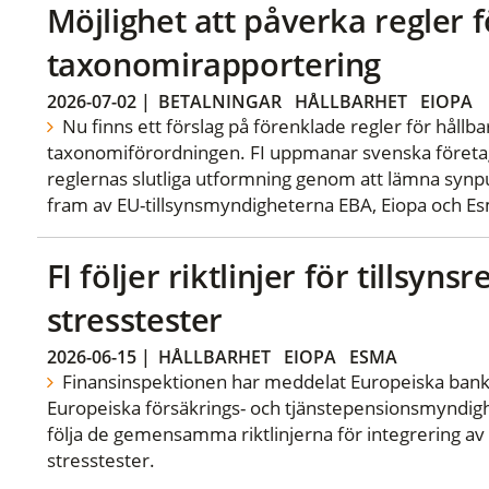
Möjlighet att påverka regler f
taxonomirapportering
2026-07-02
|
BETALNINGAR
HÅLLBARHET
EIOPA
Nu finns ett förslag på förenklade regler för hållb
taxonomiförordningen. FI uppmanar svenska företa
reglernas slutliga utformning genom att lämna synpu
fram av EU-tillsynsmyndigheterna EBA, Eiopa och E
FI följer riktlinjer för tillsyn
stresstester
2026-06-15
|
HÅLLBARHET
EIOPA
ESMA
Finansinspektionen har meddelat Europeiska ban
Europeiska försäkrings- och tjänstepensionsmyndigh
följa de gemensamma riktlinjerna för integrering av E
stresstester.