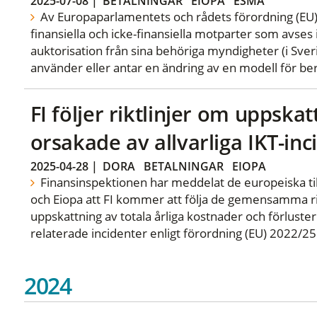
2025-07-08
|
BETALNINGAR
EIOPA
ESMA
Av Europaparlamentets och rådets förordning (EU)
finansiella och icke-finansiella motparter som avses 
auktorisation från sina behöriga myndigheter (i Sve
använder eller antar en ändring av en modell för ber
FI följer riktlinjer om uppska
orsakade av allvarliga IKT-inc
2025-04-28
|
DORA
BETALNINGAR
EIOPA
Finansinspektionen har meddelat de europeiska t
och Eiopa att FI kommer att följa de gemensamma rik
uppskattning av totala årliga kostnader och förluster 
relaterade incidenter enligt förordning (EU) 2022/2
2024