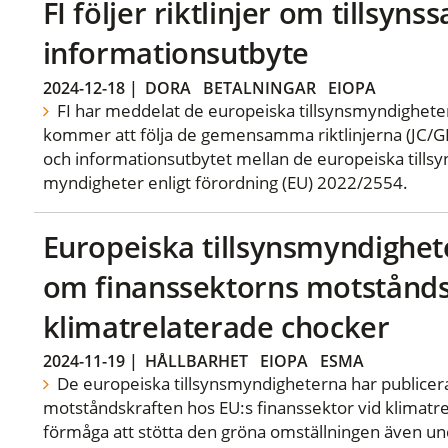
FI följer riktlinjer om tillsyn
informationsutbyte
2024-12-18
|
DORA
BETALNINGAR
EIOPA
FI har meddelat de europeiska tillsynsmyndigheter
kommer att följa de gemensamma riktlinjerna (JC/G
och informationsutbytet mellan de europeiska till
myndigheter enligt förordning (EU) 2022/2554.
Europeiska tillsynsmyndighet
om finanssektorns motstånds
klimatrelaterade chocker
2024-11-19
|
HÅLLBARHET
EIOPA
ESMA
De europeiska tillsynsmyndigheterna har publicera
motståndskraften hos EU:s finanssektor vid klimatr
förmåga att stötta den gröna omställningen även un