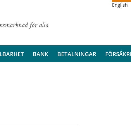
English
ansmarknad för alla
LBARHET
BANK
BETALNINGAR
FÖRSÄKR