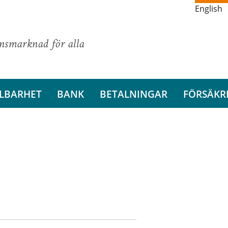
English
ansmarknad för alla
LBARHET
BANK
BETALNINGAR
FÖRSÄKR