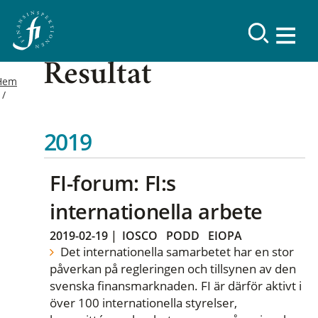
Resultat
Hem
2019
FI-forum: FI:s
internationella arbete
2019-02-19
|
IOSCO
PODD
EIOPA
Det internationella samarbetet har en stor
påverkan på regleringen och tillsynen av den
svenska finansmarknaden. FI är därför aktivt i
över 100 internationella styrelser,