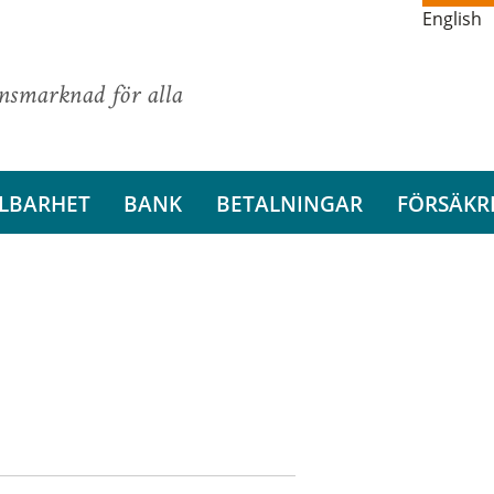
English
ansmarknad för alla
LBARHET
BANK
BETALNINGAR
FÖRSÄKR